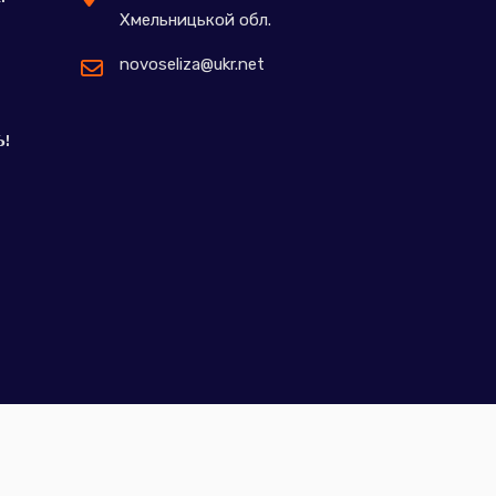
Хмельницькой обл.
novoseliza@ukr.net
Ь!