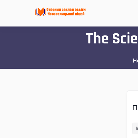
The Sci
П