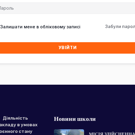
Залишати мене в обліковому записі
Забули паро
УВІЙТИ
Новини школи
Діяльність
акладу в умовах
оєнного стану
МІСІЯ ЗДІЙСНЕННА