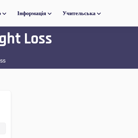
о
Інформація
Учительська
ght Loss
ss