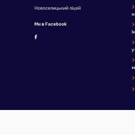
Новоселицький ліцей
н
Ми в Facebook
І
у
м