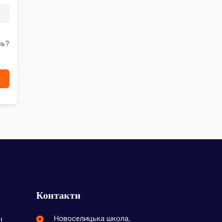
ль?
Контакти
Новоселицька школа,
!