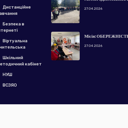
Дистанційне
27.04.2026
авчання
Безпека в
нтернеті
Місія: ОБЕРЕЖНІСТ
Віртуальна
27.04.2026
чительська
Шкільний
етодичний кабінет
НУШ
ВСЗЯО
© Copy 2021. Новоселицький ліцей