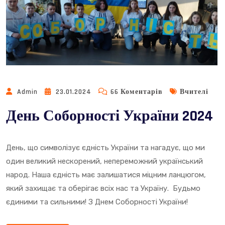
До
Admin
23.01.2024
66 Коментарів
Вчителі
День
День Соборності України 2024
Соборності
України
2024
День, що символізує єдність України та нагадує, що ми
один великий нескорений, непереможний український
народ. Наша єдність має залишатися міцним ланцюгом,
який захищає та оберігає всіх нас та Україну. Будьмо
єдиними та сильними! З Днем Соборності України!