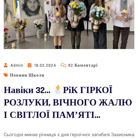
До
Admin
18.02.2024
82 Коментарі
Навіки
Новини Школи
32…
Навіки 32…
РіК ГІРКОЇ
РіК
РОЗЛУКИ, ВІЧНОГО ЖАЛЮ
ГІРКОЇ
РОЗЛУКИ,
І СВІТЛОЇ ПАМʼЯТІ…
ВІЧНОГО
ЖАЛЮ
І
Сьогодні минає річниця з дня героїчної загибелі Захисника