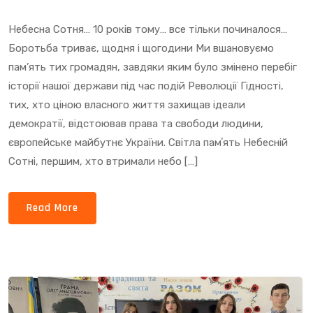
Небесна Сотня… 10 років тому… все тільки починалося…
Боротьба триває, щодня і щогодини Ми вшановуємо
пам’ять тих громадян, завдяки яким було змінено перебіг
історії нашої держави під час подій Революції Гідності,
тих, хто ціною власного життя захищав ідеали
демократії, відстоював права та свободи людини,
європейське майбутнє України. Світла памʼять Небесній
Сотні, першим, хто втримали небо […]
Read More