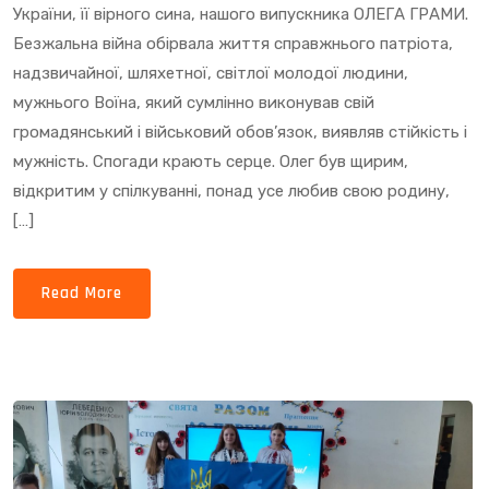
СВІТЛОЇ
України, її вірного сина, нашого випускника ОЛЕГА ГРАМИ.
ПАМʼЯТІ…
Безжальна війна обірвала життя справжнього патріота,
надзвичайної, шляхетної, світлої молодої людини,
мужнього Воїна, який сумлінно виконував свій
громадянський і військовий обов’язок, виявляв стійкість і
мужність. Спогади крають серце. Олег був щирим,
відкритим у спілкуванні, понад усе любив свою родину,
[…]
Read More