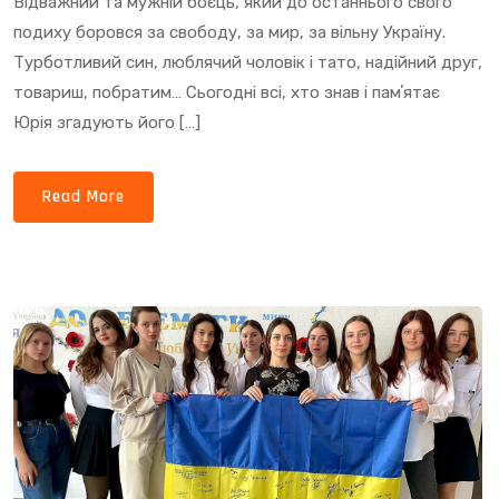
Відважний та мужній боєць, який до останнього свого
подиху боровся за свободу, за мир, за вільну Україну.
Турботливий син, люблячий чоловік і тато, надійний друг,
товариш, побратим… Сьогодні всі, хто знав і памʼятає
Юрія згадують його […]
Read More