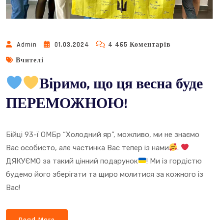
До
Admin
01.03.2024
4 465 Коментарів
Вчителі
Віримо, що ця весна буде
Віримо,
Що
ПЕРЕМОЖНОЮ!
Ця
Весна
Буде
Бійці 93-ї ОМБр “Холодний яр”, можливо, ми не знаємо
ПЕРЕМОЖН
Вас особисто, але частинка Вас тепер із нами
.
ДЯКУЄМО за такий цінний подарунок
! Ми із гордістю
будемо його зберігати та щиро молитися за кожного із
Вас!