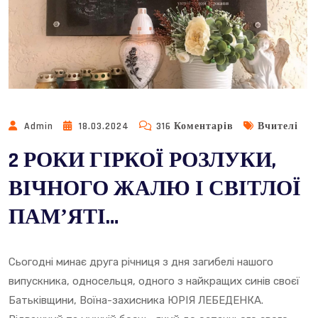
До
Admin
18.03.2024
316 Коментарів
Вчителі
2
2 РОКИ ГІРКОЇ РОЗЛУКИ,
РОКИ
ГІРКОЇ
ВІЧНОГО ЖАЛЮ І СВІТЛОЇ
РОЗЛУКИ,
ПАМʼЯТІ…
ВІЧНОГО
ЖАЛЮ
І
Сьогодні минає друга річниця з дня загибелі нашого
СВІТЛОЇ
випускника, односельця, одного з найкращих синів своєї
ПАМʼЯТІ…
Батьківщини, Воїна-захисника ЮРІЯ ЛЕБЕДЕНКА.