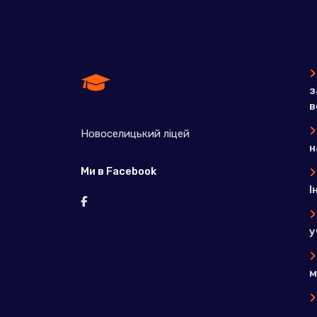
з
в
Новоселицький ліцей
н
Ми в Facebook
І
у
м