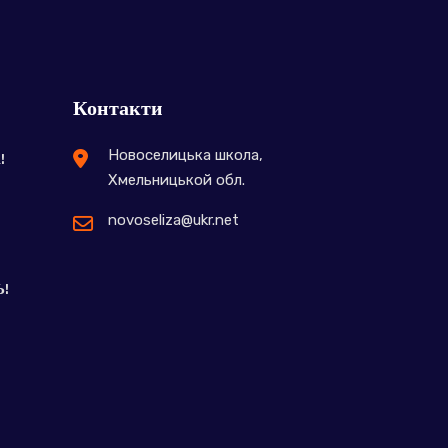
Контакти
Новоселицька школа,
!
Хмельницькой обл.
novoseliza@ukr.net
Ь!