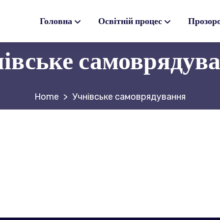
Головна
Освітній процес
Прозор
івське самоврядув
>
Учнівське самоврядування