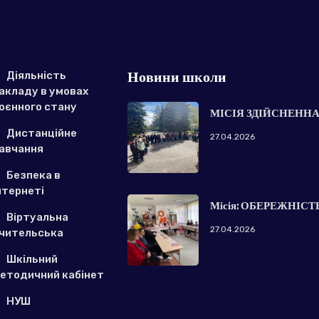
Новини школи
Діяльність
акладу в умовах
оєнного стану
МІСІЯ ЗДІЙСНЕННА
Дистанційне
27.04.2026
авчання
Безпека в
нтернеті
Місія: ОБЕРЕЖНІСТ
Віртуальна
27.04.2026
чительська
Шкільний
етодичний кабінет
НУШ