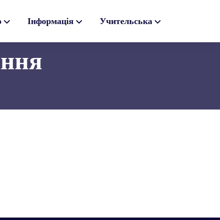
о
Інформація
Учительська
ання