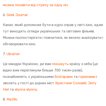
можна посивіти від стресу за одну ніч.
6.
Geek Journal
Канал, який допоможе бути в курсі справ у світі кіно, адже
тут виходять огляди українських та світових фільмів.
Можна поспостерігати і повчитися, як весело аналізувати і
обговорювати кіно.
7.
Ukraїner
Це мандри Україною, де вам
покажуть
країну з неба (це
відео вже переглянули більше 700 тисяч разів),
познайомлять з українськими
болгарами
та
горюнами
і
звозять у гості до рідних міст
Христини Соловій
,
Jerry
Heil
та
alyona alyona
.
8.
Matific