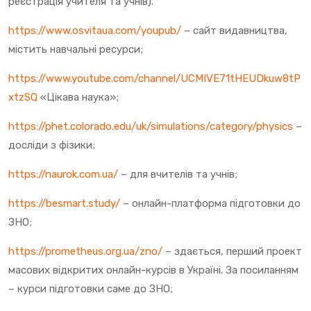
реєстрація учителя та учнів).
https://www.osvitaua.com/youpub/
– сайт видавництва,
містить навчальні ресурси;
https://www.youtube.com/channel/UCMIVE71tHEUDkuw8tP
xtzSQ
«Цікава наука»;
https://phet.colorado.edu/uk/simulations/category/physics
–
досліди з фізики;
https://naurok.com.ua/
– для вчителів та учнів;
https://besmart.study/
– онлайн-платформа підготовки до
ЗНО;
https://prometheus.org.ua/zno/
– здається, перший проект
масових відкритих онлайн-курсів в Україні. За посиланням
– курси підготовки саме до ЗНО;