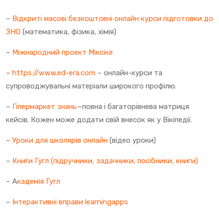
–
Відкриті масові безкоштовні онлайн курси підготовки до
ЗНО
(математика, фізика, хімія)
–
Міжнародний проект Міксіке
–
https://www.ed-era.com
– онлайн-курси та
супроводжувальні матеріали широкого профілю.
–
Гіпермаркет знань
—повна і багаторівнева матриця
кейсів. Кожен може додати свій внесок як у Вікіпедії.
–
Уроки для школярів онлайн
(відео уроки)
–
Книги Гугл (підручники, задачники, посібники, книги)
– А
кадемія Гугл
–
Інтерактивні вправи learningapps