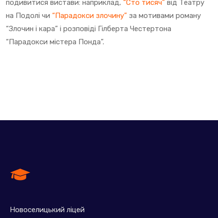
подивитися вистави: наприклад,
“Сто тисяч”
від Театру
на Подолі чи
“Парадокси злочину”
за мотивами роману
“Злочин і кара” і розповіді Гілберта Честертона
“Парадокси містера Понда”.
Новоселицький ліцей