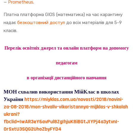
—
Prometheus
.
Платна платформа GIOS (математика) на час карантину
надає
безкоштовний доступ
до всіх матеріалів для 5-9
класів.
Перелік освітніх джерел та онлайн платформ на допомогу
педагогам
в організації дистанційного навчання
МОН схвалив використання МiйКлас в школах
України
https://miyklas.com.ua/novosti/2018/novini-
za-08-2018/mon-shvaliv-vikoristannya-mijklas-v-shkolah
ukrani?
fbclid=IwAR3eY6avPul8ZgIhjuK8iBGtJIYPj4a3ytvnI-
OrSxtU3SQG2UhoZbyFYD4