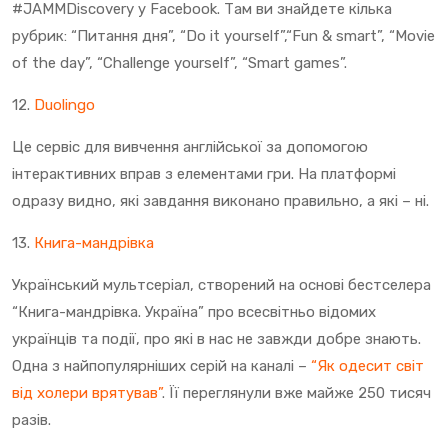
#JAMMDiscovery у Facebook. Там ви знайдете кілька
рубрик: “Питання дня”, “Do it yourself”,“Fun & smart”, “Movie
of the day”, “Challenge yourself”, “Smart games”.
12.
Duolingo
Це сервіс для вивчення англійської за допомогою
інтерактивних вправ з елементами гри. На платформі
одразу видно, які завдання виконано правильно, а які – ні.
13.
Книга-мандрівка
Український мультсеріал, створений на основі бестселера
“Книга-мандрівка. Україна” про всесвітньо відомих
українців та події, про які в нас не завжди добре знають.
Одна з найпопулярніших серій на каналі –
“Як одесит світ
від холери врятував”
. Її переглянули вже майже 250 тисяч
разів.