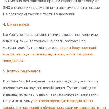
Тут можна безкоштовно пройти онлайн-підготовку до
ЗНО з основних предметів із київськими репетиторами.
На платформі також є тести і відеолекції.
4.
Цікава наука
Це YouTube-канал із короткими науково-популярними
відео з фізики, астрономії, біології, географії та
математики. Тут ви дізнаєтеся,
звідки беруться нові
віруси
,
чи існує час насправді
і
чому коти так дивно
поводяться
.
5.
Клятий раціоналіст
Ще один YouTube-канал, який пропагує раціоналізм та
спирається на наукові дослідження. Тут ви знайдете
відповіді як на несподівані, так і на очікувані запитання.
Наприклад, чому
не треба проходити щодня 10000
кроків
,
що насправді відбувається, коли ви засмагаєте
і
чи